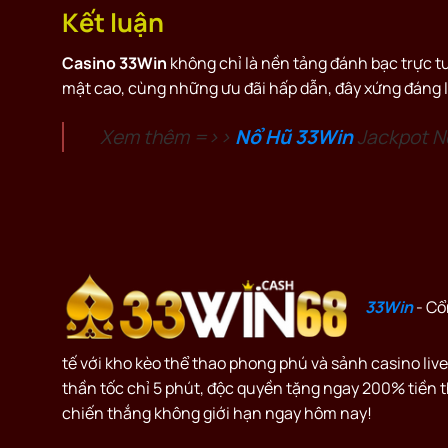
Kết luận
Casino 33Win
không chỉ là nền tảng đánh bạc trực tu
mật cao, cùng những ưu đãi hấp dẫn, đây xứng đáng 
Xem thêm =>>
Nổ Hũ 33Win
Jackpot Nổ
33Win
- Cổ
tế với kho kèo thể thao phong phú và sảnh casino li
thần tốc chỉ 5 phút, độc quyền tặng ngay 200% tiền t
chiến thắng không giới hạn ngay hôm nay!