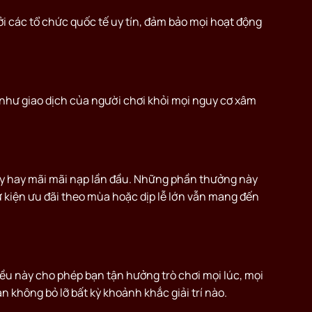
ởi các tổ chức quốc tế uy tín, đảm bảo mọi hoạt động
hư giao dịch của người chơi khỏi mọi nguy cơ xâm
ũy hay mãi mãi nạp lần đầu. Những phần thưởng này
ự kiện ưu đãi theo mùa hoặc dịp lễ lớn vẫn mang đến
iều này cho phép bạn tận hưởng trò chơi mọi lúc, mọi
n không bỏ lỡ bất kỳ khoảnh khắc giải trí nào.